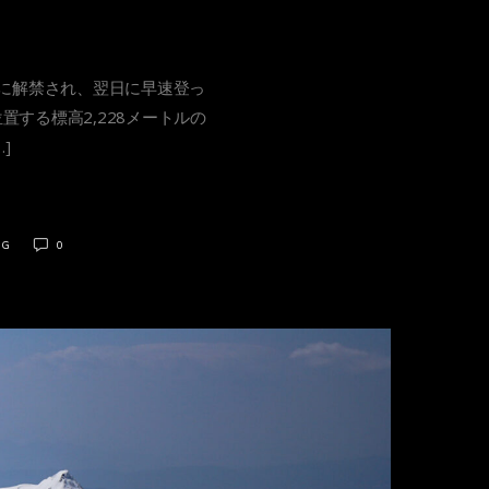
日に解禁され、翌日に早速登っ
する標高2,228メートルの
]
NG
0