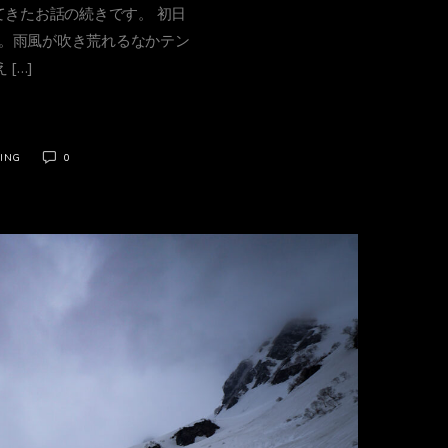
てきたお話の続きです。 初日
。雨風が吹き荒れるなかテン
[…]
ING
0