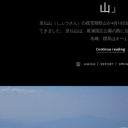
山」
至仏山（しふつさん）の残雪期登山が4月18
てきました。 至仏山は、尾瀬国立公園の西に位置
名峰。標高はオー […
Continue reading
/
/
HIKING
REPORT
SPRI