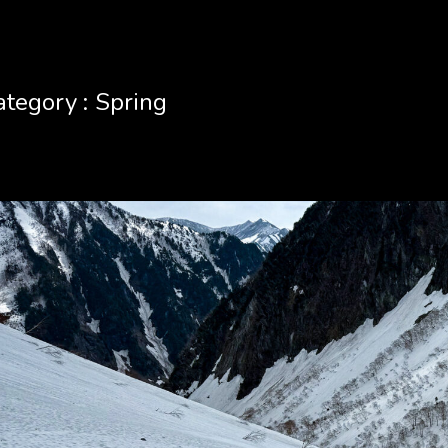
ategory :
Spring