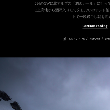
5月のGWに北アルプス「涸沢カール」に行っ
に上高地から涸沢入りして久しぶりのテント泊
トで一晩過ごし朝を迎え 
Continue reading
/
/
LONG HIKE
REPORT
SPR