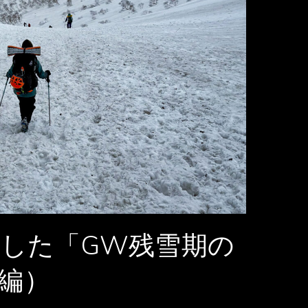
した「GW残雪期の
編）