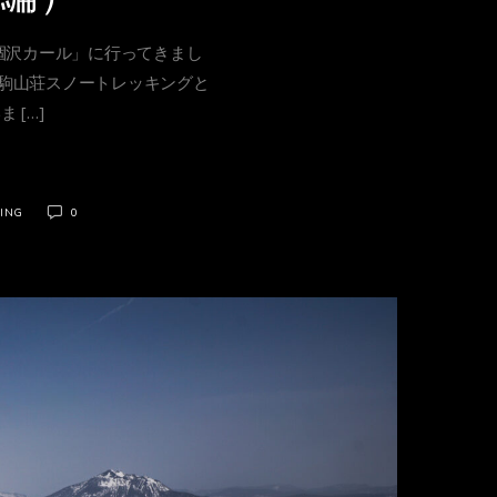
涸沢カール」に行ってきまし
白駒山荘スノートレッキングと
 […]
ING
0