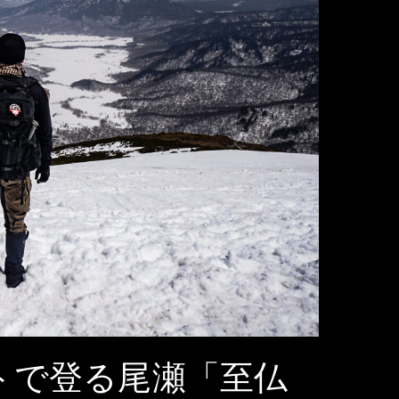
トで登る尾瀬「至仏