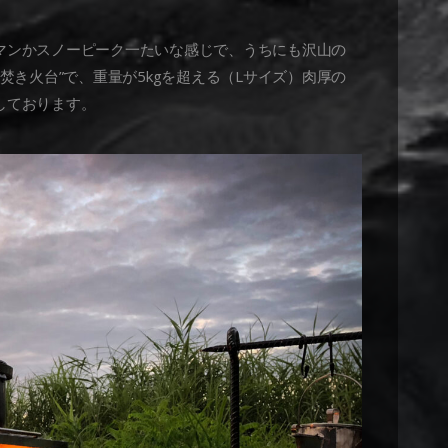
マンかスノーピーク一たいな感じで、うちにも沢山の
焚き火台”で、重量が5kgを超える（Lサイズ）肉厚の
しております。