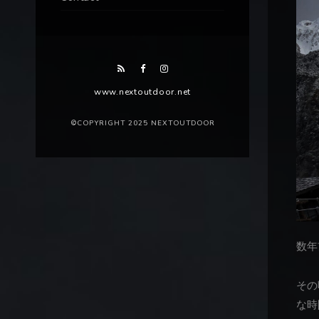
www.nextoutdoor.net
©COPYRIGHT 2025 NEXTOUTDOOR
数年
その
な時