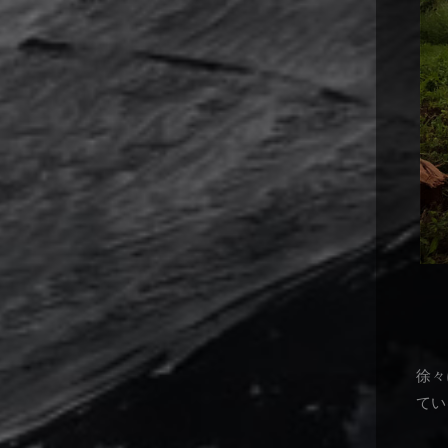
徐々
てい