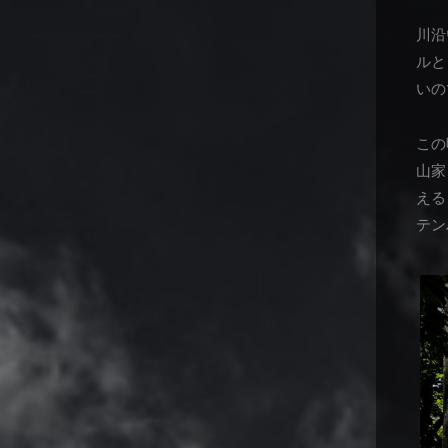
川沿
ルと
いの
この
山家
える
テン