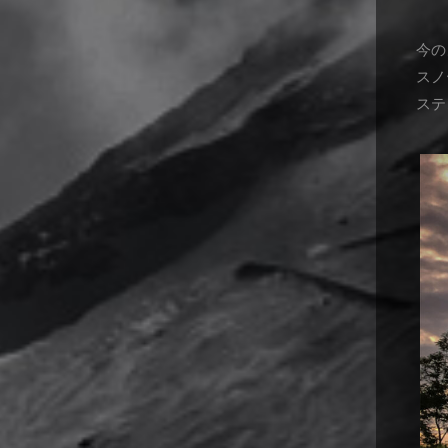
今の
スノ
ステ