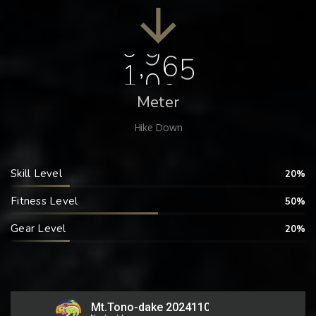
,
1
3
2
5
Meter
Hike Down
Skill Level
20%
Fitness Level
50%
Gear Level
20%